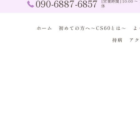
090-6887-6857
[営業時間] 10:00 〜
休
ホーム
初めての方へ～CS60とは～
よ
持病
アク