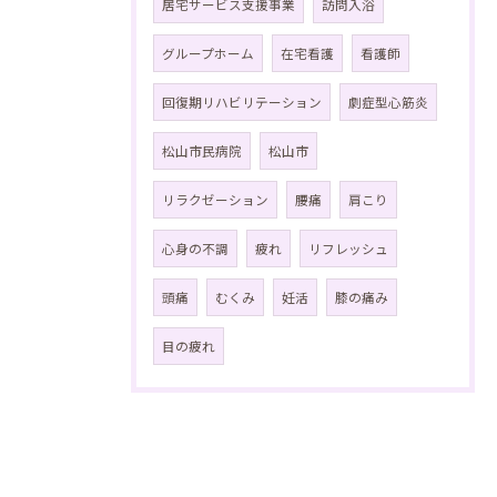
居宅サービス支援事業
訪問入浴
グループホーム
在宅看護
看護師
回復期リハビリテーション
劇症型心筋炎
松山市民病院
松山市
リラクゼーション
腰痛
肩こり
心身の不調
疲れ
リフレッシュ
頭痛
むくみ
妊活
膝の痛み
目の疲れ