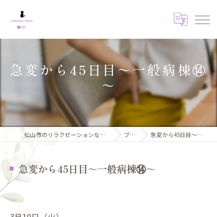
急変から45日目～一般病棟⑭
～
松山市のリラクゼーションならCSサロンVENUS
ブログ
急変から45日目～一般病棟⑭～
急変から45日目～一般病棟⑭～
3月10日（火）