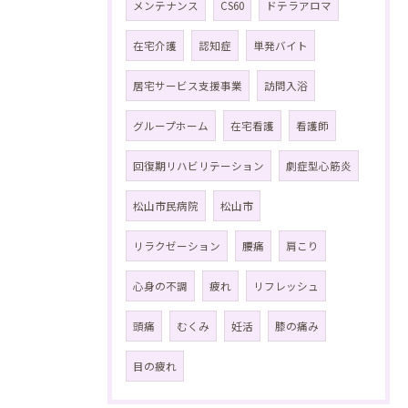
メンテナンス
CS60
ドテラアロマ
在宅介護
認知症
単発バイト
居宅サービス支援事業
訪問入浴
グループホーム
在宅看護
看護師
回復期リハビリテーション
劇症型心筋炎
松山市民病院
松山市
リラクゼーション
腰痛
肩こり
心身の不調
疲れ
リフレッシュ
頭痛
むくみ
妊活
膝の痛み
目の疲れ