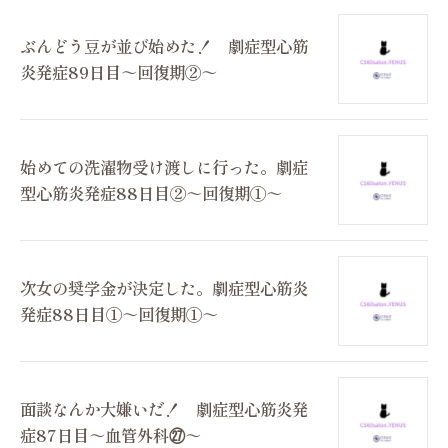
ぶんどう豆が並び始めた！ 劇症型心筋
炎発症89日目～回復期②～
始めての洗濯物受け渡しに行った。劇症
型心筋炎発症88日目②～回復期①～
次女の奨学金が決定した。劇症型心筋炎
発症88日目①～回復期①～
面談なんか大嫌いだ！ 劇症型心筋炎発
症87日目～血管外科㉗～