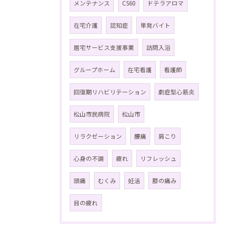
メンテナンス
CS60
ドテラアロマ
在宅介護
認知症
単発バイト
居宅サービス支援事業
訪問入浴
グループホーム
在宅看護
看護師
回復期リハビリテーション
劇症型心筋炎
松山市民病院
松山市
リラクゼーション
腰痛
肩こり
心身の不調
疲れ
リフレッシュ
頭痛
むくみ
妊活
膝の痛み
目の疲れ