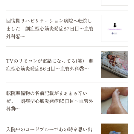
回復期リハビリテーション病院へ転院し
ました 劇症型心筋炎発症87日目～血管
外科㉗～
TVのリモコンが電話になってる(笑) 劇
症型心筋炎発症86日目～血管外科㉖～
転院準備物の名前記載がまぁまぁ辛い
ぜ。 劇症型心筋炎発症85日目～血管外
科㉕～
入院中のコードブルーであの時を思い出