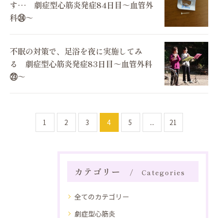
す… 劇症型心筋炎発症84日目～血管外
科㉔～
不眠の対策で、足浴を夜に実施してみ
る 劇症型心筋炎発症83日目～血管外科
㉓～
1
2
3
4
5
...
21
カテゴリー
Categories
全てのカテゴリー
劇症型心筋炎